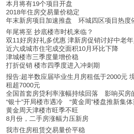
本月将有19个项目开盘
2018年住房交易量价稳定
年末新房项目加速推盘 环城四区项目热度
年尾将至 抄底楼市时机来临？
双11好房好礼多优惠 津新房促销讨好中老年
近六成城市住宅成交面积10月环比下降
津城楼市三季度量增价稳
打折促销 楼市四季度进入冲刺期
报告:超半数应届毕业生月房租低于2000元
租超7000元
全国首套房贷利率涨幅持续回落 影响买房
“银十”开局楼市遇冷 “黄金周”楼盘推新集
黄金周天津楼市旺季不旺
8月份，二手房涨幅力压新房
我市住房租赁交易量价平稳