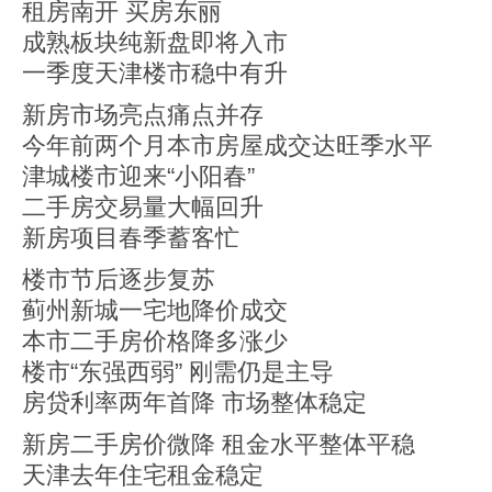
租房南开 买房东丽
成熟板块纯新盘即将入市
一季度天津楼市稳中有升
新房市场亮点痛点并存
今年前两个月本市房屋成交达旺季水平
津城楼市迎来“小阳春”
二手房交易量大幅回升
新房项目春季蓄客忙
楼市节后逐步复苏
蓟州新城一宅地降价成交
本市二手房价格降多涨少
楼市“东强西弱” 刚需仍是主导
房贷利率两年首降 市场整体稳定
新房二手房价微降 租金水平整体平稳
天津去年住宅租金稳定