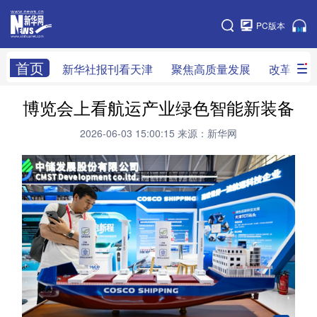
天津
PC版本
网站地图
首页
新华社报刊看天津
聚焦高质量发展
改革开放
博览会上看航运产业绿色智能新装备
新华社看天津
新华V访谈
做一天同事
2026-06-03 15:00:15
来源：新华网
天津时政
组织人事
党风廉政
改革开放
科技创新
产经观察
乡村振兴
法治社会
教育视窗
生活服务
医卫康养
文旅消费
新华影像
专栏