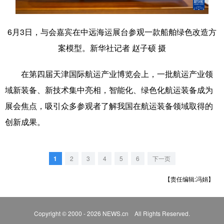
滨城
和平
河西
河北
6月3日，与会嘉宾在中远海运展台参观一款船舶绿色改造方
河东
南开
红桥
东丽
案模型。新华社记者 赵子硕 摄
西青
北辰
武清
宝坻
在第四届天津国际航运产业博览会上，一批航运产业领
津南
静海
宁河
蓟州
域新装备、新技术集中亮相，智能化、绿色化航运装备成为
展会焦点，吸引众多参观者了解我国在航运装备领域取得的
创新成果。
1
2
3
4
5
6
下一页
【责任编辑:冯娟】
Copyright © 2000 - 2026 NEWS.cn All Rights Reserved.