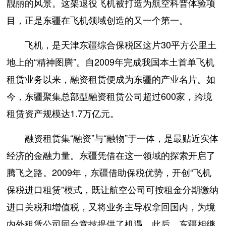
靓丽的风景。这架退役飞机被打造为航空科普体验项
目，正是东疆在飞机领域创造的又一个第一。
飞机，是天津东疆综合保税区这片30平方公里土
地上的“精神图腾”。自2009年完成我国本土首单飞机
租赁业务以来，融资租赁便成为东疆的产业名片。如
今，东疆聚集总部型融资租赁公司超过600家，跨境
租赁资产规模达1.7万亿元。
融资租赁集“融资”与“融物”于一体，是最贴近实体
经济的金融力量。东疆凭借在这一领域的探索开启了
腾飞之路。2009年，东疆借助保税优势，开创“飞机
保税进口租赁”模式，既让航空公司可按租金分期缴纳
进口关税和增值税，又将业务主导权拿回国内，为境
内外租赁公司同台竞技提供了机遇。此后，东疆相继