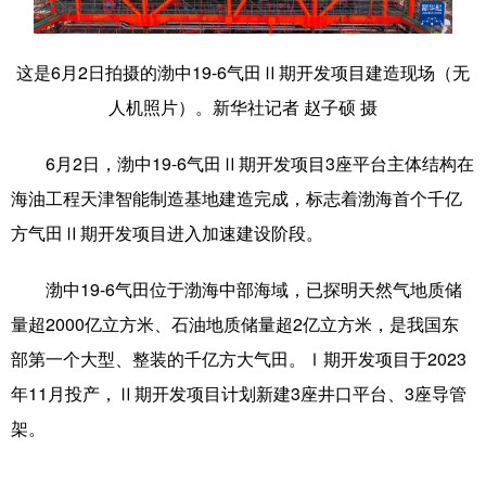
滨城
和平
河西
河北
这是6月2日拍摄的渤中19-6气田Ⅱ期开发项目建造现场（无
河东
南开
红桥
东丽
人机照片）。新华社记者 赵子硕 摄
西青
北辰
武清
宝坻
6月2日，渤中19-6气田Ⅱ期开发项目3座平台主体结构在
津南
静海
宁河
蓟州
海油工程天津智能制造基地建造完成，标志着渤海首个千亿
方气田Ⅱ期开发项目进入加速建设阶段。
渤中19-6气田位于渤海中部海域，已探明天然气地质储
量超2000亿立方米、石油地质储量超2亿立方米，是我国东
部第一个大型、整装的千亿方大气田。Ⅰ期开发项目于2023
年11月投产，Ⅱ期开发项目计划新建3座井口平台、3座导管
架。