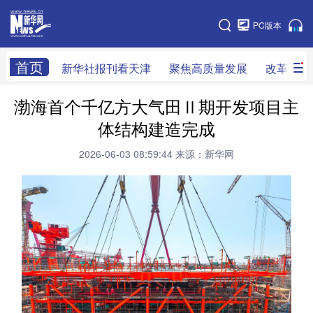
天津
PC版本
网站地图
首页
新华社报刊看天津
聚焦高质量发展
改革开放
渤海首个千亿方大气田Ⅱ期开发项目主
新华社看天津
新华V访谈
做一天同事
体结构建造完成
2026-06-03 08:59:44
来源：新华网
天津时政
组织人事
党风廉政
改革开放
科技创新
产经观察
乡村振兴
法治社会
教育视窗
生活服务
医卫康养
文旅消费
新华影像
专栏