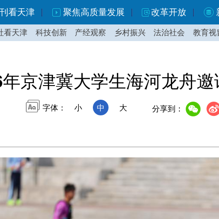
刊看天津
聚焦高质量发展
改革开放
社看天津
科技创新
产经观察
乡村振兴
法治社会
教育视
26年京津冀大学生海河龙舟
字体：
小
中
大
分享到：