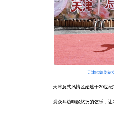
天津歌舞剧院
天津意式风情区始建于20世纪
观众耳边响起悠扬的弦乐，让本就