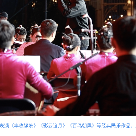
表演《丰收锣鼓》《彩云追月》《百鸟朝凤》等经典民乐作品。