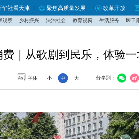
新华社看天津
聚焦高质量发展
改革开放
经观察
乡村振兴
法治社会
教育视窗
生活服务
医卫
消费｜从歌剧到民乐，体验一
分享到：
字体：
小
中
大