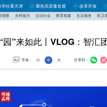
新华社看天津
聚焦高质量发展
改革开放
经观察
乡村振兴
法治社会
教育视窗
生活服务
医卫
“园”来如此丨VLOG：智汇
分享到：
字体：
小
中
大