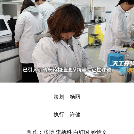
策划：杨丽
执行：许健
制作：张博 李柄科 白红国 姚怡文