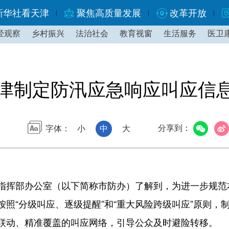
新华社看天津
聚焦高质量发展
改革开放
经观察
乡村振兴
法治社会
教育视窗
生活服务
医卫
津制定防汛应急响应叫应信
分享到：
字体：
小
中
大
挥部办公室（以下简称市防办）了解到，为进一步规范
照“分级叫应、逐级提醒”和“重大风险跨级叫应”原则，
联动、精准覆盖的叫应网络，引导公众及时避险转移。