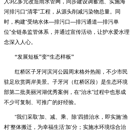
入3亿多元改造雨水管网，同步建设调蓄池、实施海
河排污口“清零”工程，从源头削减污染物总量。同
时，构建“受纳水体—排污口—排污通道—排污单
位”全链条监管体系，并通过宣传活动，让护水爱水理
念深入人心。
“发展短板”变“生态样板”
红桥区子牙河滨河公园周末格外热闹，不少市民
驻足欣赏两岸美景。子牙河（红桥区段）是生态环境
部第二批美丽河湖优秀案例，在“治水”过程中也形成
不少可复制、可推广的好经验。
“我们采取‘加、减、乘、除’四措治水，即实施‘渔
村’整体搬迁，为幸福生活‘加’分；实施水环境综合治