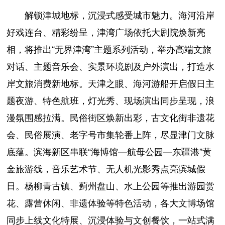
解锁津城地标，沉浸式感受城市魅力。海河沿岸
好戏连台、精彩纷呈，津湾广场依托大剧院焕新亮
相，将推出“无界津湾”主题系列活动，举办高端文旅
对话、主题音乐会、实景环境剧及户外演出，打造水
岸文旅消费新地标。天津之眼、海河游船开启假日主
题夜游、特色航班，灯光秀、现场演出同步呈现，浪
漫氛围感拉满。民俗街区焕新出彩，古文化街非遗花
会、民俗展演、老字号市集轮番上阵，尽显津门文脉
底蕴。滨海新区串联“海博馆—航母公园—东疆港”黄
金旅游线，音乐艺术节、无人机光影秀点亮滨城假
日。杨柳青古镇、蓟州盘山、水上公园等推出游园赏
花、露营休闲、非遗体验等特色活动，各大文博场馆
同步上线文化特展、沉浸体验与文创餐饮，一站式满