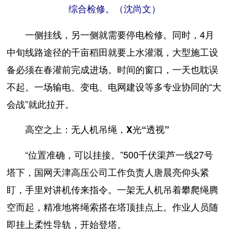
综合检修。（沈尚文）
一侧挂线，另一侧就需要停电检修。同时，4月
中旬线路途径的千亩稻田就要上水灌溉，大型施工设
备必须在春灌前完成进场。时间的窗口，一天也耽误
不起。一场输电、变电、电网建设等多专业协同的“大
会战”就此拉开。
高空之上：无人机吊绳，X光“透视”
“位置准确，可以挂接。”500千伏渠芦一线27号
塔下，国网天津高压公司工作负责人唐晨亮仰头紧
盯，手里对讲机传来指令。一架无人机吊着攀爬绳腾
空而起，精准地将绳索搭在塔顶挂点上。作业人员随
即挂上柔性导轨，开始登塔。