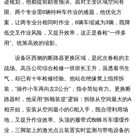
迹规划，他都提前勘查预演。面对主变区域空间有
限、两个专业需6辆特种车作业的难题，他优化方
案，让两专业分相同时作业，6辆车缩减为3辆，既降
低交叉作业风险，又提升效率，这正是春检“一停多
用”、统筹高效的缩影。
设备区西侧的断路器更换区域，是此次春检的主
战场。高压公司综合检修一班班长王升，虽透着书生
气，却已有十年检修经验。他站在绝缘凳上指挥拆
装，“操作小车再向左2公分”，指令简短有力。更换断
路器时，他采用“拆顺装逆”逻辑：拆除从空间最大的A
相开始，安装从空间最小的C相入手，既合理利用场
地，又提升作业效率。头顶的履带式蜘蛛吊车缓缓作
业，三脚架上的激光点云装置实时监测与带电设备的