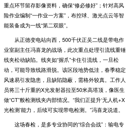
重点环节留存影像资料，确保“修必修好”；针对高风
险作业编制“一作业一方案”，布控球、激光点云等智
能装备成为一线“第二双眼”。
从正德变电站向西，500千伏正吴二线是带电作
业室副主任冯喜龙的战场，此次重点处理引流线重锤
线夹松动缺陷。线夹如“握爪”卡住引流线，一旦松
动，可能导致线路滑脱。该区段地势低洼，春季稳定
风速易引发隐患，且缺陷隐蔽，需格外较真。工作人
员将三十斤重的X光发射器拉至50米高塔顶，像医生
做“CT”般检测线夹内部情况。“我们正提升‘无人机+X
光检测’能力，后续可实现带电检测。”冯喜龙说道。
这场春检，是多专业协同的“综合会战”：输电专