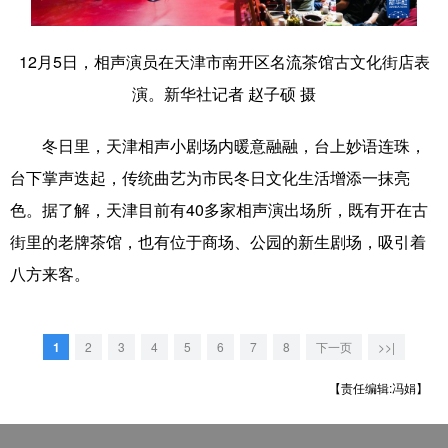
滨城
和平
河西
河北
12月5日，相声演员在天津市南开区名流茶馆古文化街店表
河东
南开
红桥
东丽
演。新华社记者 赵子硕 摄
西青
北辰
武清
宝坻
冬日里，天津相声小剧场内暖意融融，台上妙语连珠，
津南
静海
宁河
蓟州
台下掌声迭起，传统曲艺为市民冬日文化生活增添一抹亮
色。据了解，天津目前有40多家相声演出场所，既有开在古
街里的老牌茶馆，也有位于商场、公园的新生剧场，吸引着
八方来客。
1
2
3
4
5
6
7
8
下一页
>>|
【责任编辑:冯娟】