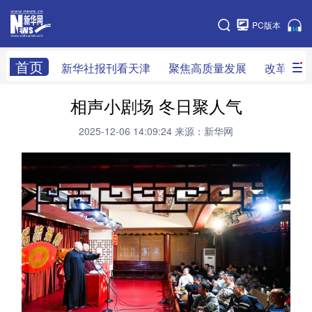
天津
PC版本
网站地图
首页
新华社报刊看天津
聚焦高质量发展
改革开放
相声小剧场 冬日聚人气
新华社看天津
新华V访谈
做一天同事
2025-12-06 14:09:24
来源：新华网
天津时政
组织人事
党风廉政
改革开放
科技创新
产经观察
乡村振兴
法治社会
教育视窗
生活服务
医卫康养
文旅消费
新华影像
专栏