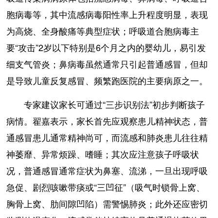
胞病毒等，其中流感病毒阳性率上升程度明显，表现
为高烧、全身酸痛等典型症状；呼吸道合胞病毒主
要“攻击”2岁以下特别是6个月之内的婴幼儿，易引发
细支气管炎；鼻病毒虽然通常只引起普通感冒，但却
是导致儿童反复感冒、频繁跑医院的主要病原之一。
专家建议家长可通过“三步识别法”初步判断孩子
病情。翟嘉表示，家长首先应观察患儿精神状态，普
通感冒患儿通常精神尚可，而流感和肺炎患儿往往精
神萎靡、异常烦躁、嗜睡；其次应注意孩子呼吸状
况，普通感冒通常症状为鼻塞、流涕，一旦出现呼吸
急促、剧烈咳嗽带痰或“三凹征”（吸气时锁骨上窝、
胸骨上窝、肋间隙凹陷）需警惕肺炎；此外还应密切