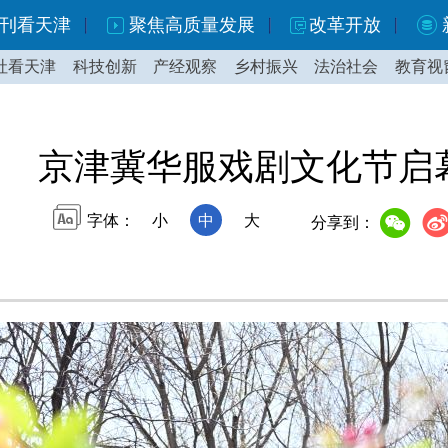
刊看天津
聚焦高质量发展
改革开放
社看天津
科技创新
产经观察
乡村振兴
法治社会
教育视
京津冀华服戏剧文化节启
字体：
小
中
大
分享到：